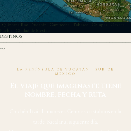
©
Esri
· Quintana Roo
· Yucatán
· Campeche
· Tabasco
· Chiapas
· Oaxaca
·
Puebla
· Ciudad de México
DESTINOS
────────────────────────────────────────
-->
LA PENÍNSULA DE YUCATÁN · SUR DE
MÉXICO
El viaje que imaginaste tiene
nombre, fecha y ruta
Chichén Itzá al amanecer. Cenotes cristalinos en la
tarde. Bacalar al siguiente día.