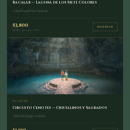
Bacalar — Laguna de los Siete Colores
2 días
Privado
Hotel incluido
$3,800
RESERVAR
MXN / persona + IVA
YUCATÁN
Circuito Cenotes — Cristalinos y Sagrados
1 día
Nado
Equipo incluido