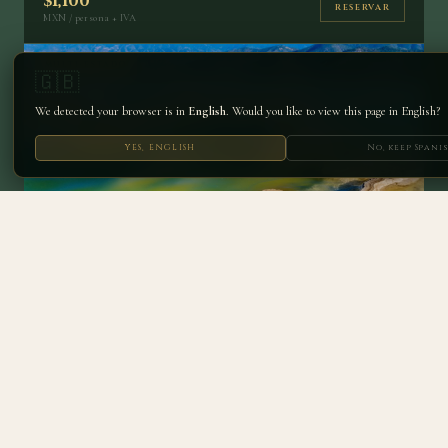
$1,100
RESERVAR
MXN / persona + IVA
MULTI-ESTADO
🇬🇧
We detected your browser is in
English
. Would you like to view this page in English?
YES, ENGLISH
No, keep Spani
OAXACA
Monte Albán — Ciudad Zapoteca en las Nubes
3 días
Vuelo op.
Hotel incluido
$5,200
RESERVAR
MXN / persona + IVA