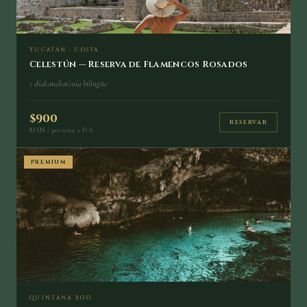
YUCATÁN · COSTA
Celestún — Reserva de Flamencos Rosados
1 día
Lancha
Guía bilingüe
$900
RESERVAR
MXN / persona + IVA
PREMIUM
QUINTANA ROO