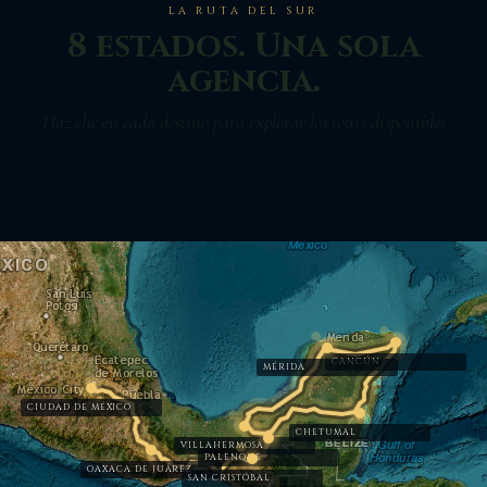
LA RUTA DEL SUR
8 estados. Una sola
agencia.
Haz clic en cada destino para explorar los tours disponibles
Ruta real · Carreteras de México
CDMX → Oaxaca → Chiapas → Tabasco → Yucatán → Cancún → Chetumal
3,381 km · 8 destinos · circuito completo
CANCÚN
MÉRIDA
CIUDAD DE MÉXICO
CHETUMAL
VILLAHERMOSA
PALENQUE
OAXACA DE JUÁREZ
SAN CRISTÓBAL