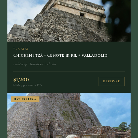
YUCATÁN
Chichén Itzá + Cenote Ik Kil + Valladolid
1 día
Grupal
Transporte incluido
$1,200
RESERVAR
MXN / persona + IVA
NATURALEZA