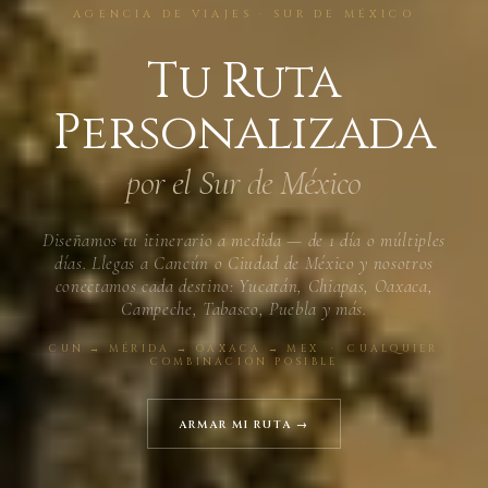
AGENCIA DE VIAJES · SUR DE MÉXICO
Tu Ruta
Personalizada
por el Sur de México
Diseñamos tu itinerario a medida — de 1 día o múltiples
días. Llegas a Cancún o Ciudad de México y nosotros
conectamos cada destino: Yucatán, Chiapas, Oaxaca,
Campeche, Tabasco, Puebla y más.
CUN → MÉRIDA → OAXACA → MEX · CUALQUIER
COMBINACIÓN POSIBLE
ARMAR MI RUTA →