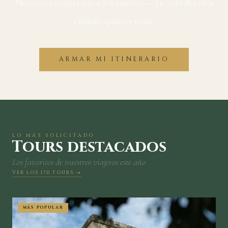
Nosotros conectamos los puntos — tú solo decides
cuándo quieres venir.
ARMAR MI ITINERARIO
LO MÁS SOLICITADO
Tours destacados
Los favoritos de nuestros viajeros este año
VER LOS 170 TOURS →
MÁS POPULAR