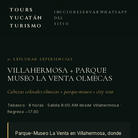
🔒 PAGO SEGURO STRIPE · ⭐ +1,000 CLIENTES ATENDIDOS ·
TOURS
PLATAFORMA VERIFICADA · 💬 WHATSAPP +52 999 225 8441
INICIO
RESERVAR
WHATSAPP
YUCATÁN
DEL
SITIO
TURISMO
← EXPLORAR EXPERIENCIAS
VILLAHERMOSA + PARQUE
MUSEO LA VENTA OLMECAS
Cabezas colosales olmecas + parque-museo + city tour
Tabasco · 8 horas · Salida 8:00 AM desde Villahermosa ·
Regreso ~17:30
Parque-Museo La Venta en Villahermosa, donde