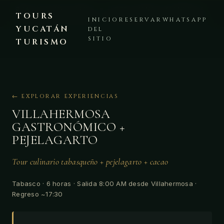
🔒 PAGO SEGURO STRIPE · ⭐ +1,000 CLIENTES ATENDIDOS ·
TOURS
PLATAFORMA VERIFICADA · 💬 WHATSAPP +52 999 225 8441
INICIO
RESERVAR
WHATSAPP
YUCATÁN
DEL
SITIO
TURISMO
← EXPLORAR EXPERIENCIAS
VILLAHERMOSA
GASTRONÓMICO +
PEJELAGARTO
Tour culinario tabasqueño + pejelagarto + cacao
Tabasco · 6 horas · Salida 8:00 AM desde Villahermosa ·
Regreso ~17:30