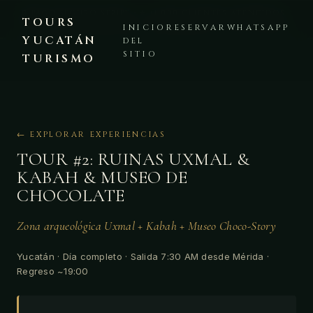
🔒 PAGO SEGURO STRIPE · ⭐ +1,000 CLIENTES ATENDIDOS ·
TOURS
PLATAFORMA VERIFICADA · 💬 WHATSAPP +52 999 225 8441
INICIO
RESERVAR
WHATSAPP
YUCATÁN
DEL
SITIO
TURISMO
← EXPLORAR EXPERIENCIAS
TOUR #2: RUINAS UXMAL &
KABAH & MUSEO DE
CHOCOLATE
Zona arqueológica Uxmal + Kabah + Museo Choco-Story
Yucatán · Día completo · Salida 7:30 AM desde Mérida ·
Regreso ~19:00