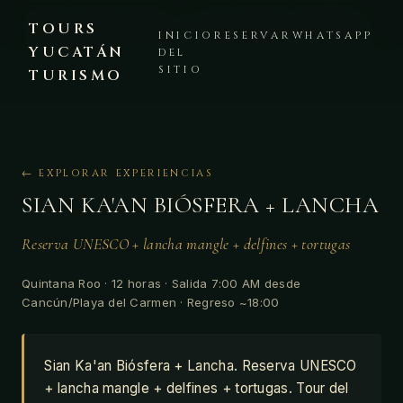
🔒 PAGO SEGURO STRIPE · ⭐ +1,000 CLIENTES ATENDIDOS ·
TOURS
PLATAFORMA VERIFICADA · 💬 WHATSAPP +52 999 225 8441
INICIO
RESERVAR
WHATSAPP
YUCATÁN
DEL
SITIO
TURISMO
← EXPLORAR EXPERIENCIAS
SIAN KA'AN BIÓSFERA + LANCHA
Reserva UNESCO + lancha mangle + delfines + tortugas
Quintana Roo · 12 horas · Salida 7:00 AM desde
Cancún/Playa del Carmen · Regreso ~18:00
Sian Ka'an Biósfera + Lancha. Reserva UNESCO
+ lancha mangle + delfines + tortugas. Tour del