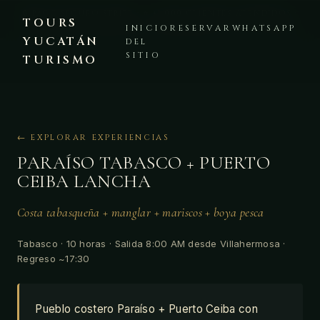
🔒 PAGO SEGURO STRIPE · ⭐ +1,000 CLIENTES ATENDIDOS ·
TOURS
PLATAFORMA VERIFICADA · 💬 WHATSAPP +52 999 225 8441
INICIO
RESERVAR
WHATSAPP
YUCATÁN
DEL
SITIO
TURISMO
← EXPLORAR EXPERIENCIAS
PARAÍSO TABASCO + PUERTO
CEIBA LANCHA
Costa tabasqueña + manglar + mariscos + boya pesca
Tabasco · 10 horas · Salida 8:00 AM desde Villahermosa ·
Regreso ~17:30
Pueblo costero Paraíso + Puerto Ceiba con