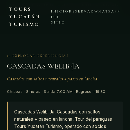
🔒 PAGO SEGURO STRIPE · ⭐ +1,000 CLIENTES ATENDIDOS ·
TOURS
PLATAFORMA VERIFICADA · 💬 WHATSAPP +52 999 225 8441
INICIO
RESERVAR
WHATSAPP
YUCATÁN
DEL
SITIO
TURISMO
← EXPLORAR EXPERIENCIAS
CASCADAS WELIB-JÁ
Cascadas con saltos naturales + paseo en lancha
Chiapas · 8 horas · Salida 7:00 AM · Regreso ~19:30
Cascadas Welib-Já. Cascadas con saltos
naturales + paseo en lancha. Tour del paraguas
Tours Yucatán Turismo, operado con socios