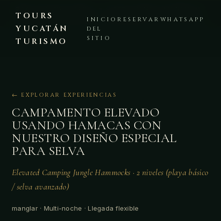
🔒 PAGO SEGURO STRIPE · ⭐ +1,000 CLIENTES ATENDIDOS ·
TOURS
PLATAFORMA VERIFICADA · 💬 WHATSAPP +52 999 225 8441
INICIO
RESERVAR
WHATSAPP
YUCATÁN
DEL
SITIO
TURISMO
← EXPLORAR EXPERIENCIAS
CAMPAMENTO ELEVADO
USANDO HAMACAS CON
NUESTRO DISEÑO ESPECIAL
PARA SELVA
Elevated Camping Jungle Hammocks · 2 niveles (playa básico
/ selva avanzado)
manglar · Multi-noche · Llegada flexible