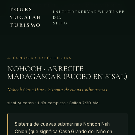
🔒 PAGO SEGURO STRIPE · ⭐ +1,000 CLIENTES ATENDIDOS ·
TOURS
PLATAFORMA VERIFICADA · 💬 WHATSAPP +52 999 225 8441
INICIO
RESERVAR
WHATSAPP
YUCATÁN
DEL
SITIO
TURISMO
← EXPLORAR EXPERIENCIAS
NOHOCH · ARRECIFE
MADAGASCAR (BUCEO EN SISAL)
Nohoch Cave Dive · Sistema de cuevas submarinas
sisal-yucatan · 1 día completo · Salida 7:30 AM
Sistema de cuevas submarinas Nohoch Nah
Chich (que significa Casa Grande del Niño en