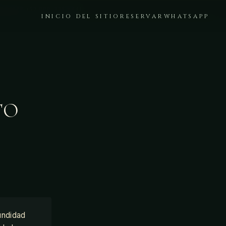
ATSAPP +52 999 225 8441
INICIO DEL SITIO
RESERVAR
WHATSAPP
TO
undidad