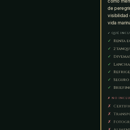
como memor
de peregri
visibilida
vida marina
✓ QUÉ INC
✓
Renta e
✓
2 tanqu
✓
Divemas
✓
Lancha 
✓
Refrige
✓
Seguro 
✓
Briefin
✗ NO INCL
✗
Certifi
✗
Transpo
✗
Fotogra
✗
Alimen