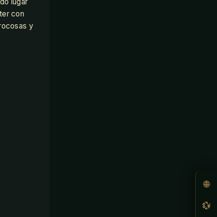
do lugar
ter con
 rocosas y
🌐
💱