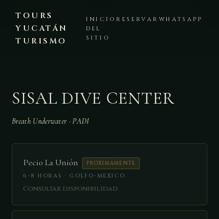
🔒 PAGO SEGURO STRIPE · ⭐ +1,000 CLIENTES ATENDIDOS ·
TOURS
PLATAFORMA VERIFICADA · 💬 WHATSAPP +52 999 225 8441
INICIO
RESERVAR
WHATSAPP
YUCATÁN
DEL
SITIO
TURISMO
SISAL DIVE CENTER
Breath Underwater · PADI
Pecio La Unión
PRÓXIMAMENTE
6-8 HORAS · GOLFO-MEXICO
Consultar disponibilidad